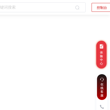
控制台
体
验
中
心
在
线
客
服