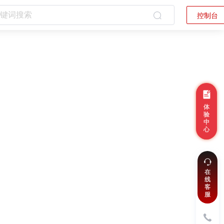
控制台
体
验
中
心
在
线
客
服