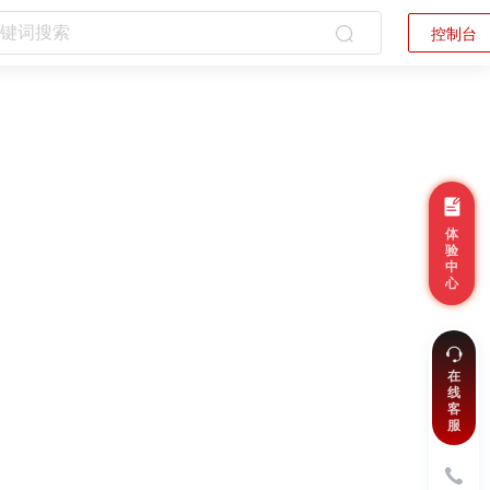
控制台
体
验
中
心
在
线
客
服