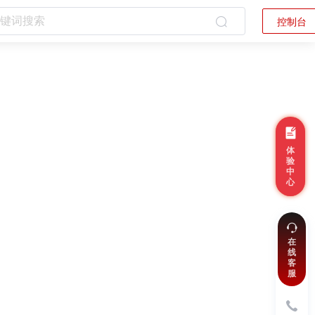
控制台
体
验
中
心
在
线
客
服